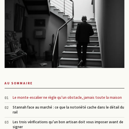
AU SOMMAIRE
Le monte-escalier ne règle qu’un obstacle, jamais toute la maison
Stannah face au marché : ce que la notoriété cache dans le détail du
rail
Les trois vérifications qu’un bon artisan doit vous imposer avant de
signer