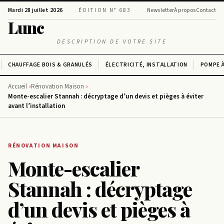
Mardi 28 juillet 2026
ÉDITION N° 683
Newsletter
À propos
Contact
Lunc
DESCRIPTION DE VOTRE SITE
CHAUFFAGE BOIS & GRANULÉS
ÉLECTRICITÉ, INSTALLATION
POMPE À
Accueil
Rénovation Maison
Monte-escalier Stannah : décryptage d’un devis et pièges à éviter
avant l’installation
RÉNOVATION MAISON
Monte-escalier
Stannah : décryptage
d’un devis et pièges à