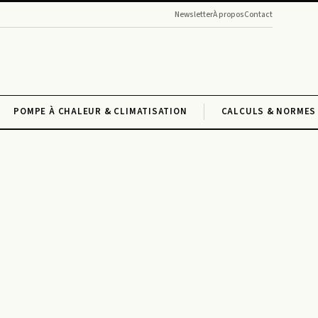
Newsletter
À propos
Contact
POMPE À CHALEUR & CLIMATISATION
CALCULS & NORMES 