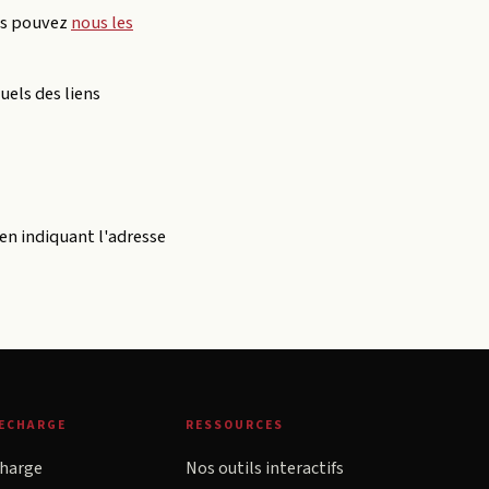
ous pouvez
nous les
uels des liens
en indiquant l'adresse
RECHARGE
RESSOURCES
charge
Nos outils interactifs