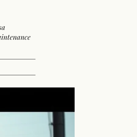
sa
maintenance