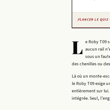
LANCER LE QUIZ 
L
e Roby T09 s
aucun rail n’
sous un faute
des chenilles ou de
Là où un monte-esc
le Roby T09 exige 
entièrement sur lui.
intégrée. Seul, l’eng