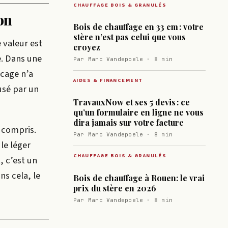
CHAUFFAGE BOIS & GRANULÉS
on
Bois de chauffage en 33 cm : votre
stère n’est pas celui que vous
 valeur est
croyez
e. Dans une
Par Marc Vandepoele · 8 min
 cage n’a
AIDES & FINANCEMENT
usé par un
TravauxNow et ses 5 devis : ce
qu’un formulaire en ligne ne vous
dira jamais sur votre facture
s compris.
Par Marc Vandepoele · 8 min
 le léger
CHAUFFAGE BOIS & GRANULÉS
, c’est un
ns cela, le
Bois de chauffage à Rouen: le vrai
prix du stère en 2026
Par Marc Vandepoele · 8 min