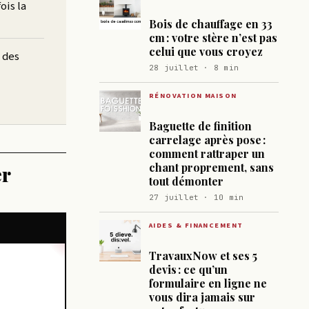
ois la
Bois de chauffage en 33
cm : votre stère n’est pas
celui que vous croyez
 des
28 juillet · 8 min
RÉNOVATION MAISON
Baguette de finition
carrelage après pose :
comment rattraper un
chant proprement, sans
er
tout démonter
27 juillet · 10 min
AIDES & FINANCEMENT
TravauxNow et ses 5
devis : ce qu’un
formulaire en ligne ne
vous dira jamais sur