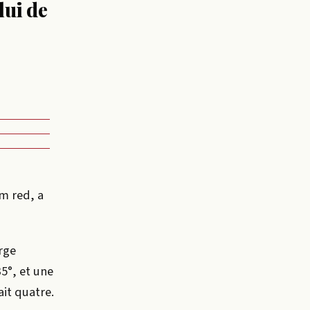
lui de
im red, a
rge
35°, et une
ait quatre.