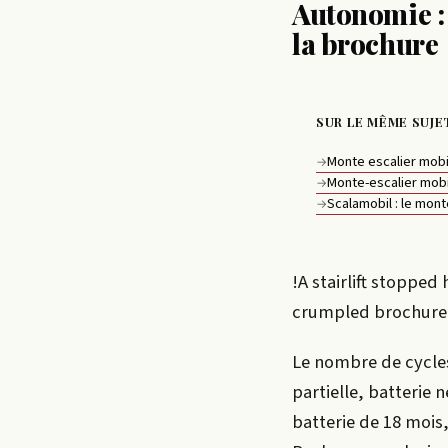
Autonomie : 
la brochure
SUR LE MÊME SUJE
Monte escalier mobil
→
Monte-escalier mobil
→
Scalamobil : le mont
→
!A stairlift stopped
crumpled brochure 
Le nombre de cycles
partielle, batterie n
batterie de 18 mois,