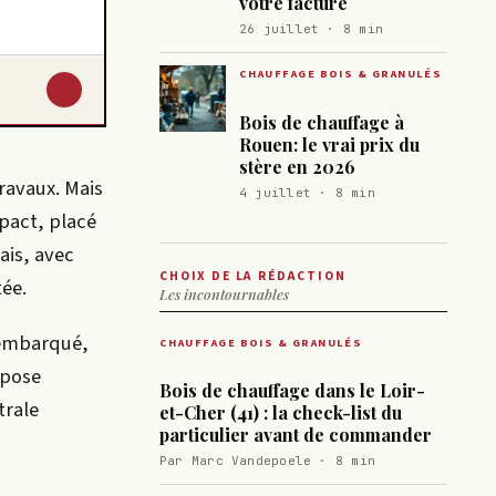
votre facture
26 juillet · 8 min
CHAUFFAGE BOIS & GRANULÉS
↓
Bois de chauffage à
Rouen: le vrai prix du
stère en 2026
ravaux. Mais
4 juillet · 8 min
mpact, placé
ais, avec
CHOIX DE LA RÉDACTION
ée.
Les incontournables
 embarqué,
CHAUFFAGE BOIS & GRANULÉS
epose
Bois de chauffage dans le Loir-
trale
et-Cher (41) : la check-list du
particulier avant de commander
Par Marc Vandepoele · 8 min