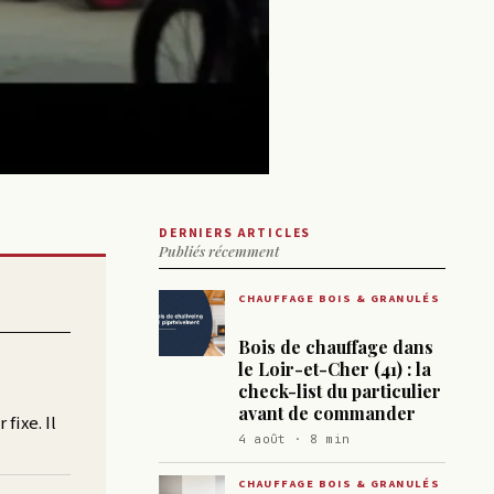
DERNIERS ARTICLES
Publiés récemment
CHAUFFAGE BOIS & GRANULÉS
Bois de chauffage dans
le Loir-et-Cher (41) : la
check-list du particulier
avant de commander
fixe. Il
4 août · 8 min
CHAUFFAGE BOIS & GRANULÉS