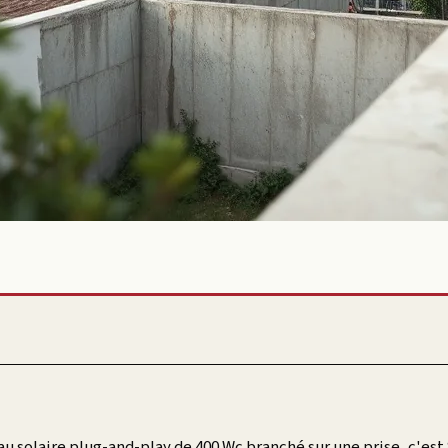
 solaire plug-and-play de 400 Wc branché sur une prise, c'est 