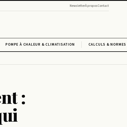
Newsletter
À propos
Contact
POMPE À CHALEUR & CLIMATISATION
CALCULS & NORMES 
nt :
qui