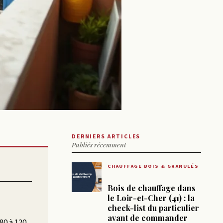
DERNIERS ARTICLES
Publiés récemment
CHAUFFAGE BOIS & GRANULÉS
Bois de chauffage dans
le Loir-et-Cher (41) : la
check-list du particulier
avant de commander
80 à 120