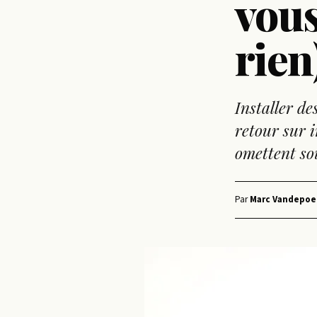
vous
rien
Installer d
retour sur i
omettent sou
Par
Marc Vandepoe