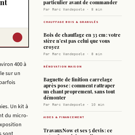
ent
particulier avant de commander
Par Marc Vandepoele · 8 min
CHAUFFAGE BOIS & GRANULÉS
Bois de chauffage en 33 cm : votre
↓
stère n’est pas celui que vous
croyez
Par Marc Vandepoele · 8 min
viron 400 à
RÉNOVATION MAISON
le sur un
Baguette de finition carrelage
parfois
après pose : comment rattraper
un chant proprement, sans tout
démonter
ies. Un kit à
Par Marc Vandepoele · 10 min
nt du micro-
AIDES & FINANCEMENT
xposition
TravauxNow et ses 5 devis : ce
s sont