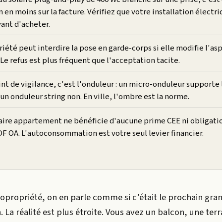
 en moins sur la facture. Vérifiez que votre installation électri
ant d'acheter.
iété peut interdire la pose en garde-corps si elle modifie l'as
 Le refus est plus fréquent que l'acceptation tacite.
int de vigilance, c'est l'onduleur : un micro-onduleur supporte
 un onduleur string non. En ville, l'ombre est la norme.
laire appartement ne bénéficie d'aucune prime CEE ni obligati
DF OA. L'autoconsommation est votre seul levier financier.
copropriété, on en parle comme si c’était le prochain gra
. La réalité est plus étroite. Vous avez un balcon, une ter