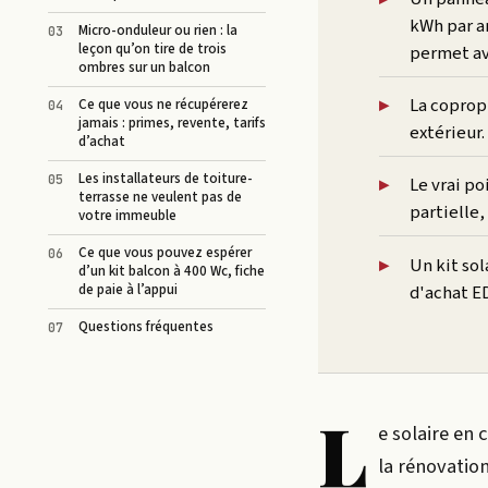
kWh par an
Micro-onduleur ou rien : la
leçon qu’on tire de trois
permet av
ombres sur un balcon
La copropr
Ce que vous ne récupérerez
jamais : primes, revente, tarifs
extérieur.
d’achat
Les installateurs de toiture-
Le vrai po
terrasse ne veulent pas de
partielle,
votre immeuble
Ce que vous pouvez espérer
Un kit so
d’un kit balcon à 400 Wc, fiche
d'achat E
de paie à l’appui
Questions fréquentes
L
e solaire en 
la rénovation