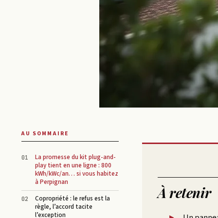
AU SOMMAIRE
La promesse du kit plug-and-
play tient en une ligne : 800
kWh/kWc/an… si vous habitez
à Perpignan
À retenir
Copropriété : le refus est la
règle, l’accord tacite
l’exception
Un panneau