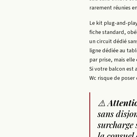
rarement réunies en 
Le kit plug-and-play
fiche standard, obéi
un circuit dédié san
ligne dédiée au tab
par prise, mais elle
Si votre balcon est a
Wc risque de poser 
⚠️
Attenti
sans disjon
surcharge 
la consuel 