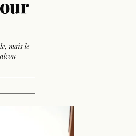
pour
e, mais le
balcon