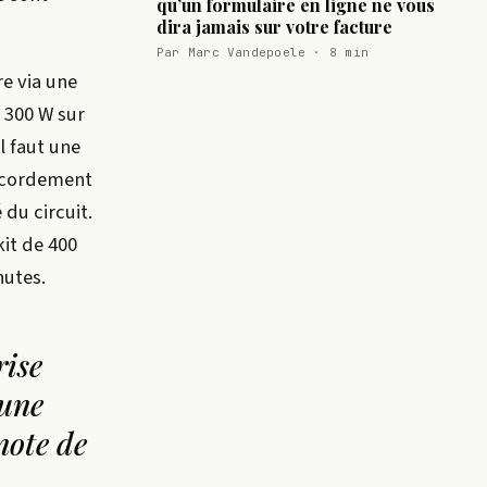
qu’un formulaire en ligne ne vous
dira jamais sur votre facture
Par Marc Vandepoele · 8 min
re via une
e 300 W sur
l faut une
accordement
 du circuit.
kit de 400
nutes.
rise
’une
note de