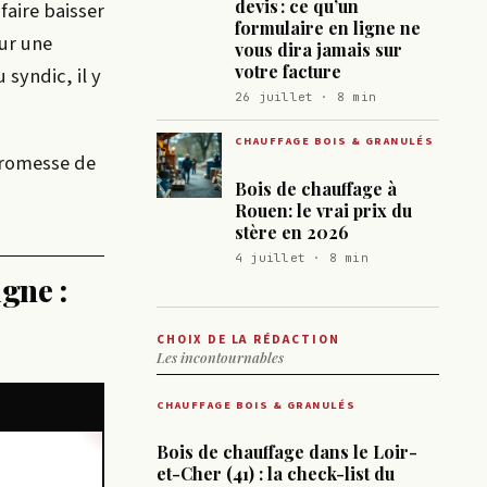
devis : ce qu’un
faire baisser
formulaire en ligne ne
sur une
vous dira jamais sur
votre facture
 syndic, il y
26 juillet · 8 min
CHAUFFAGE BOIS & GRANULÉS
 promesse de
Bois de chauffage à
Rouen: le vrai prix du
stère en 2026
4 juillet · 8 min
gne :
CHOIX DE LA RÉDACTION
Les incontournables
CHAUFFAGE BOIS & GRANULÉS
Bois de chauffage dans le Loir-
et-Cher (41) : la check-list du