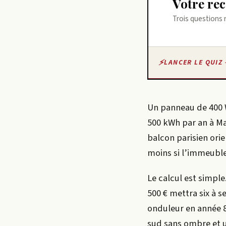
Votre r
Trois questions 
LANCER LE QUIZ 
Un panneau de 400 W
500 kWh par an à Mar
balcon parisien ori
moins si l’immeuble 
Le calcul est simple
500 € mettra six à 
onduleur en année 8
sud sans ombre et un