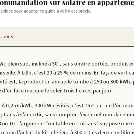
ecommandation sur solaire en appartem
rapides pour adapter ce guide à votre cas précis.
— 60 S
c plein sud, incliné à 30°, sans ombre portée, produit en
seille. À Lille, c’est 20 à 25 % de moins. En façade vertica
enté est, la production annuelle tombe à 250 ou 300 kWh, 
d’en face masque le soleil trois heures par jour.
. À 0,25 €/kWh, 300 kWh évités, c’est 75 € par an d’économ
sept ans à s’amortir, sans compter l’éventuel remplaceme
 ou 10. L’argument “rentable en trois ans” suppose une e
 prix d’achat du kit inférieur à 300 €. Ces deux condition