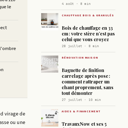
4 août · 8 min
que le
CHAUFFAGE BOIS & GRANULÉS
pect
Bois de chauffage en 33
cm : votre stère n’est pas
celui que vous croyez
28 juillet · 8 min
 l'ombre
RÉNOVATION MAISON
on
Baguette de finition
carrelage après pose :
comment rattraper un
chant proprement, sans
tout démonter
27 juillet · 10 min
AIDES & FINANCEMENT
nd virage de
rasse ou une
TravauxNow et ses 5