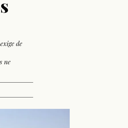
os
exige de
s ne