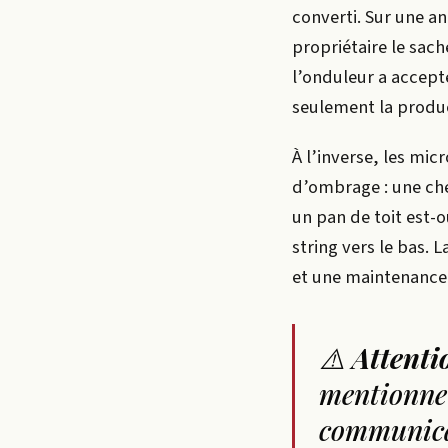
converti. Sur une a
propriétaire le sac
l’onduleur a accept
seulement la product
À l’inverse, les mi
d’ombrage : une che
un pan de toit est-o
string vers le bas. 
et une maintenance f
⚠️
Attenti
mentionne 
communicat