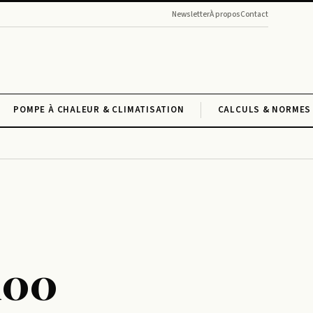
Newsletter
À propos
Contact
POMPE À CHALEUR & CLIMATISATION
CALCULS & NORMES 
100