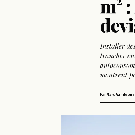
m² :
devi
Installer d
trancher en
autoconsomm
montrent pa
Par
Marc Vandepoe