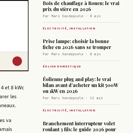
Bois de chauffage à Rouen: le vrai
prix du stère en 2026
Par Marc Vandepoele · 8 min
ÉLECTRICITÉ, INSTALLATION
Prise lampe: choisir la bonne
fiche en 2026 sans se tromper
Par Marc Vandepoele · 8 min
↓
ÉOLIEN DOMESTIQUE
Éolienne plug and play: le vrai
bilan avant d’acheter un kit 500W
 4 et 8 kWc
ou 1kW en 2026
arer les
Par Marc Vandepoele · 12 min
nneaux.
ÉLECTRICITÉ, INSTALLATION
es va
Branchement interrupteur volet
jamais
roulant 3 fils: le guide 2026 pour