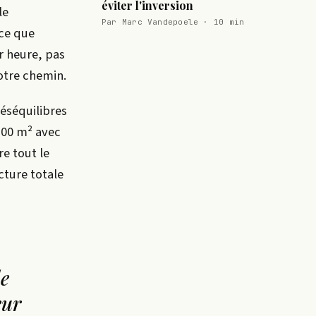
éviter l'inversion
le
Par Marc Vandepoele · 10 min
 ce que
r heure, pas
votre chemin.
déséquilibres
100 m² avec
re tout le
cture totale
de
eur