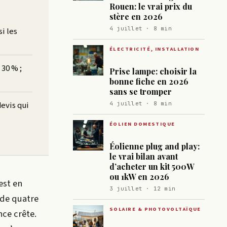
Rouen: le vrai prix du
stère en 2026
4 juillet · 8 min
i les
ÉLECTRICITÉ, INSTALLATION
30 % ;
Prise lampe: choisir la
bonne fiche en 2026
sans se tromper
devis qui
4 juillet · 8 min
ÉOLIEN DOMESTIQUE
Éolienne plug and play:
le vrai bilan avant
d’acheter un kit 500W
ou 1kW en 2026
est en
3 juillet · 12 min
 de quatre
SOLAIRE & PHOTOVOLTAÏQUE
nce crête.