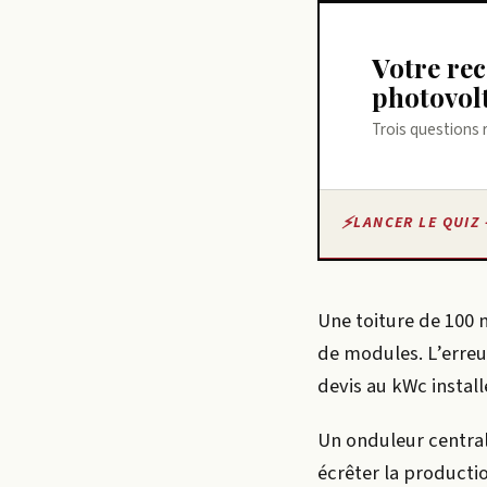
Votre recommandation sur panneaux
photovol
Trois questions 
LANCER LE QUIZ 
Une toiture de 100 m
de modules. L’erreur
devis au kWc install
Un onduleur centra
écrêter la productio