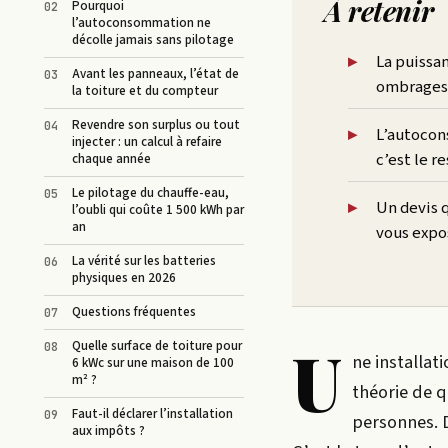
À retenir
Pourquoi
l’autoconsommation ne
décolle jamais sans pilotage
La puissan
Avant les panneaux, l’état de
ombrages p
la toiture et du compteur
Revendre son surplus ou tout
L’autocon
injecter : un calcul à refaire
c’est le r
chaque année
Le pilotage du chauffe-eau,
Un devis q
l’oubli qui coûte 1 500 kWh par
an
vous expos
La vérité sur les batteries
physiques en 2026
Questions fréquentes
U
Quelle surface de toiture pour
ne installat
6 kWc sur une maison de 100
m² ?
théorie de q
Faut-il déclarer l’installation
personnes. D
aux impôts ?