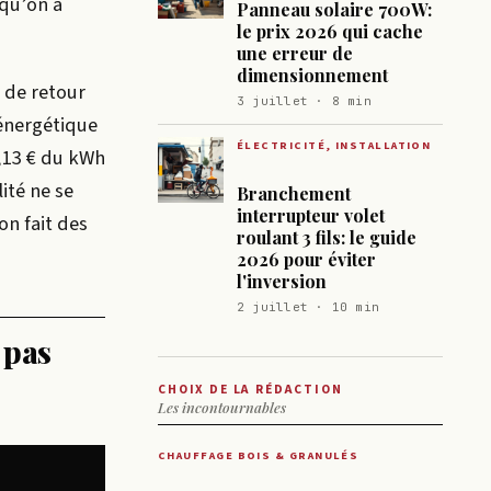
 qu’on a
Panneau solaire 700W:
le prix 2026 qui cache
une erreur de
dimensionnement
 de retour
3 juillet · 8 min
 énergétique
ÉLECTRICITÉ, INSTALLATION
0,13 € du kWh
ité ne se
Branchement
interrupteur volet
on fait des
roulant 3 fils: le guide
2026 pour éviter
l'inversion
2 juillet · 10 min
 pas
CHOIX DE LA RÉDACTION
Les incontournables
CHAUFFAGE BOIS & GRANULÉS