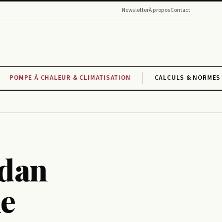
Newsletter
À propos
Contact
POMPE À CHALEUR & CLIMATISATION
CALCULS & NORMES 
odan
ne