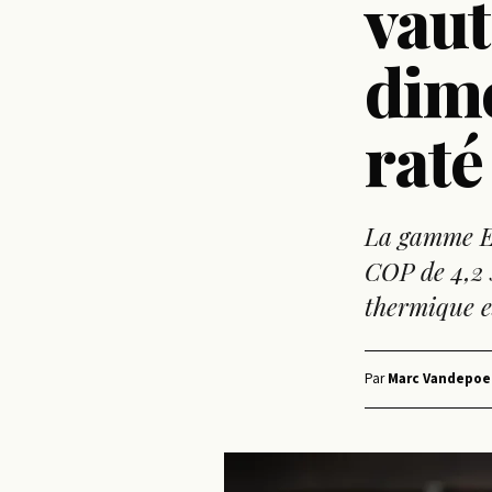
vaut
dim
raté
La gamme Ec
COP de 4,2 s
thermique es
Par
Marc Vandepoe