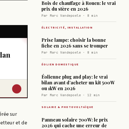
Bois de chauffage à Rouen: le vrai
prix du stère en 2026
Par Marc Vandepoele · 8 min
ÉLECTRICITÉ, INSTALLATION
Prise lampe: choisir la bonne
fiche en 2026 sans se tromper
dan
Par Marc Vandepoele · 8 min
ÉOLIEN DOMESTIQUE
Éolienne plug and play: le vrai
bilan avant d’acheter un kit 500W
↓
ou 1kW en 2026
Par Marc Vandepoele · 12 min
SOLAIRE & PHOTOVOLTAÏQUE
érée sur
Panneau solaire 700W: le prix
etteur et de
2026 qui cache une erreur de