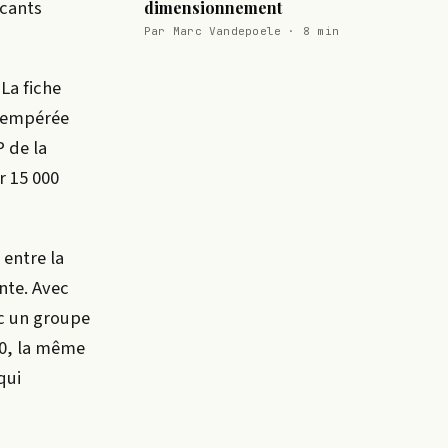
icants
dimensionnement
Par Marc Vandepoele · 8 min
La fiche
 tempérée
P de la
r 15 000
 entre la
nte. Avec
ec un groupe
30, la même
qui