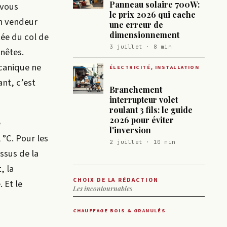
Panneau solaire 700W:
 vous
le prix 2026 qui cache
un vendeur
une erreur de
dimensionnement
ée du col de
3 juillet · 8 min
nêtes.
écanique ne
ÉLECTRICITÉ, INSTALLATION
nt, c’est
Branchement
interrupteur volet
roulant 3 fils: le guide
2026 pour éviter
e
l'inversion
°C. Pour les
2 juillet · 10 min
ssus de la
, la
CHOIX DE LA RÉDACTION
 Et le
Les incontournables
CHAUFFAGE BOIS & GRANULÉS