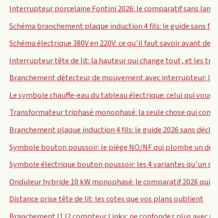
Interrupteur porcelaine Fontini 2026: le comparatif sans lang
Schéma branchement plaque induction 4 fils: le guide sans fa
Schéma électrique 380V en 220V: ce qu’il faut savoir avant de 
Interrupteur tête de lit: la hauteur qui change tout, et les tro
Branchement détecteur de mouvement avec interrupteur: le g
Le symbole chauffe-eau du tableau électrique: celui qui vous é
Transformateur triphasé monophasé: la seule chose qui comp
Branchement plaque induction 4 fils: le guide 2026 sans décl
Symbole bouton poussoir: le piège NO/NF qui plombe un dev
Symbole électrique bouton poussoir: les 4 variantes qu’un sch
Onduleur hybride 10 kW monophasé: le comparatif 2026 qui se
Distance prise tête de lit: les cotes que vos plans oublient
Branchement I1 I2 compteur Linky: ne confondez plus avec C1