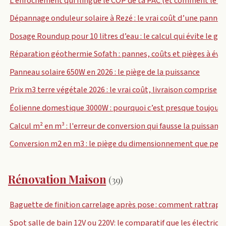
L’enrochement qui flingue le COP de ta PAC (et comment le fair
Dépannage onduleur solaire à Rezé : le vrai coût d’une panne
Dosage Roundup pour 10 litres d’eau : le calcul qui évite le gâc
Réparation géothermie Sofath : pannes, coûts et pièges à évit
Panneau solaire 650W en 2026 : le piège de la puissance
Prix m3 terre végétale 2026 : le vrai coût, livraison comprise
Éolienne domestique 3000W : pourquoi c’est presque toujours
Calcul m² en m³ : l'erreur de conversion qui fausse la puissanc
Conversion m2 en m3 : le piège du dimensionnement que pers
Rénovation Maison
(39)
Baguette de finition carrelage après pose : comment rattrap
Spot salle de bain 12V ou 220V: le comparatif que les électric