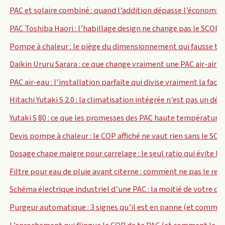
PAC et solaire combiné : quand l’addition dépasse l’économie
PAC Toshiba Haori : l’habillage design ne change pas le SCOP
Pompe à chaleur : le piège du dimensionnement qui fausse tou
Daikin Ururu Sarara : ce que change vraiment une PAC air-air q
PAC air-eau : l’installation parfaite qui divise vraiment la factu
Hitachi Yutaki S 2.0 : la climatisation intégrée n’est pas un déta
Yutaki S 80 : ce que les promesses des PAC haute température 
Devis pompe à chaleur : le COP affiché ne vaut rien sans le SC
Dosage chape maigre pour carrelage : le seul ratio qui évite l
Filtre pour eau de pluie avant citerne : comment ne pas le reg
Schéma électrique industriel d’une PAC : la moitié de votre de
Purgeur automatique : 3 signes qu’il est en panne (et comment