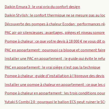
Daikin Emura 3 : le vrai prix du confort design
Daikin Stylish : le confort thermique ne se mesure pas au look
Découverte des pompes à chaleur Ecodan : performances réel
PAC air-air silencieuses : avantages, pièges et niveau sonore ré
Pompe à chaleur : ce que votre devis à 18 000 € ne vous dit pas
PAC en appartement : pourquoi ça bloque et comment faire 
Installer une PAC en appartement : le guide qui évite le refus 
PAC en appartement : le vrai piège n'est pas la technique
Pompe à chaleur : guide d’installation à l’épreuve des devis
Installer une pompe à chaleur en appartement : ce que les de
Pompe à chaleur en appartement : les trois conditions pour qu
Yutaki S Combi 2.0 : pourquoi le ballon ECS peut ruiner le SCO