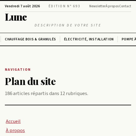
Vendredi 7 août 2026
ÉDITION N° 693
Newsletter
À propos
Contact
Lunc
DESCRIPTION DE VOTRE SITE
CHAUFFAGE BOIS & GRANULÉS
ÉLECTRICITÉ, INSTALLATION
POMPE À
NAVIGATION
Plan du site
186 articles répartis dans 12 rubriques.
Accueil
À propos