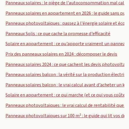
Panneaux solaires : le piège de l'autoconsommation mal calib
Panneaux solaires en appartement en 2026 : le guide sans pub
Panneaux photovoltaïques : passez à l'énergie solaire et éc
Panneaux Solis : ce que cache la promesse d’efficacité
Solaire en appartement : ce qu’apporte vraiment un panneau
Prix des panneaux solaires en 2024 : décomposer le devis
Panneaux solaires 2024 : ce que cachent les devis photovolta
Panneaux solaires balcon : la vérité sur la production électriqu
Panneaux solaires balcon : le vrai calcul avant d’acheter un ki
Solaire en appartement : ce qui marche (et ce qui vous coûtera
Panneaux photovoltaïques : le vrai calcul de rentabilité que 
Panneaux photovoltaïques sur 100 m² : le guide qui lit vos devi