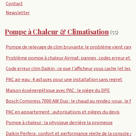
Contact
Newsletter
Pompe à Chaleur & Climatisation
(55)
Pompe de relevage de clim bruyante: le problème vient rare
Problème pompe à chaleur Airmat: pannes, codes erreur et so
Code erreur clim Daikin : ce que l'afficheur vous cache (et les 4
PAC air-eau : 4 astuces pour une installation sans regret
Maison écoénergétique avec PAC : le piège du DPE
Bosch Compress 7000 AW Duo : le chaud au rendez-vous, le fro
PAC en appartement : autorisations et pièges du devis
Pompe à chaleur : la physique derrière la promesse
Daikin Perfera : confort et performance réelle de la console air