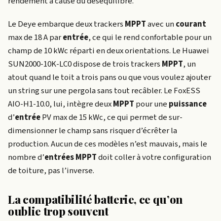
rendement à cause du déséquilibre.
Le Deye embarque deux trackers
MPPT
avec un
courant
max de 18 A par
entrée
, ce qui le rend confortable pour un
champ de 10 kWc réparti en deux orientations. Le Huawei
SUN2000-10K-LC0 dispose de trois trackers
MPPT
, un
atout quand le toit a trois pans ou que vous voulez ajouter
un string sur une pergola sans tout recâbler. Le FoxESS
AIO-H1-10.0, lui, intègre deux
MPPT
pour une
puissance
d’
entrée
PV max de 15 kWc, ce qui permet de sur-
dimensionner le champ sans risquer d’écrêter la
production. Aucun de ces modèles n’est mauvais, mais le
nombre d’
entrées
MPPT
doit coller à votre configuration
de toiture, pas l’inverse.
La compatibilité batterie, ce qu’on
oublie trop souvent