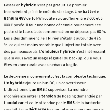
Passer en
hybride
n’est pas gratuit. Le premier
inconvénient, c’est le coût du stockage. Une
batterie
lithium
48V
de 10 kWh coûte aujourd’hui entre 3 000 et 5
000 € posée. Il faut une bonne décennie pour amortir ce
poste si le taux d’autoconsommation ne dépasse pas 60 %.
Les aides diminuent, le TRI réel s’établit autour de 4 à 5
%, ce qui est moins rentable que l’injection totale avec
des panneaux seuls. L’
onduleur hybride
n’est intéressant
que si vous avez un usage régulier du backup, ou si vous
êtes en zone rurale avec un
réseau
fragile.
Le deuxième inconvénient, c’est la complexité technique.
Un
hybride
ajoute un bus DC, un convertisseur
bidirectionnel, un
BMS
à superviser. La moindre
incohérence entre la
tension
de floating demandée par
l’
onduleur
et celle attendue par le
BMS
de la
batterie
conduit à une
décharge
incomplète ou à une coupure de