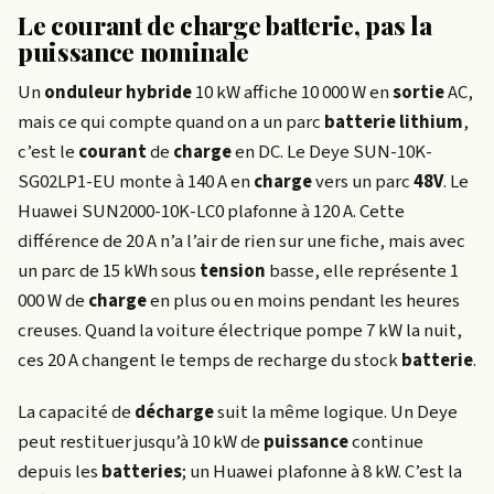
Le courant de charge batterie, pas la
puissance nominale
Un
onduleur hybride
10 kW affiche 10 000 W en
sortie
AC,
mais ce qui compte quand on a un parc
batterie
lithium
,
c’est le
courant
de
charge
en DC. Le Deye SUN-10K-
SG02LP1-EU monte à 140 A en
charge
vers un parc
48V
. Le
Huawei SUN2000-10K-LC0 plafonne à 120 A. Cette
différence de 20 A n’a l’air de rien sur une fiche, mais avec
un parc de 15 kWh sous
tension
basse, elle représente 1
000 W de
charge
en plus ou en moins pendant les heures
creuses. Quand la voiture électrique pompe 7 kW la nuit,
ces 20 A changent le temps de recharge du stock
batterie
.
La capacité de
décharge
suit la même logique. Un Deye
peut restituer jusqu’à 10 kW de
puissance
continue
depuis les
batteries
; un Huawei plafonne à 8 kW. C’est la