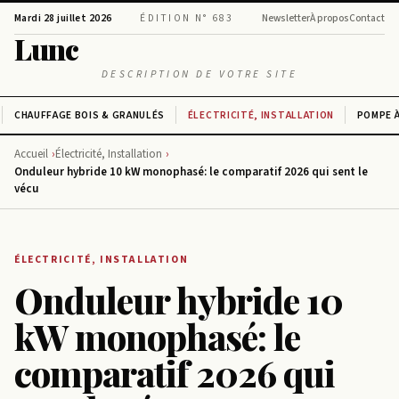
Mardi 28 juillet 2026
ÉDITION N° 683
Newsletter
À propos
Contact
Lunc
DESCRIPTION DE VOTRE SITE
CHAUFFAGE BOIS & GRANULÉS
ÉLECTRICITÉ, INSTALLATION
POMPE À
Accueil
Électricité, Installation
Onduleur hybride 10 kW monophasé: le comparatif 2026 qui sent le
vécu
ÉLECTRICITÉ, INSTALLATION
Onduleur hybride 10
kW monophasé: le
comparatif 2026 qui