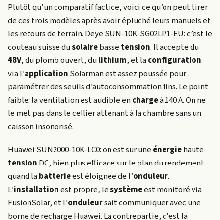
Plutôt qu’un comparatif factice, voici ce qu’on peut tirer
de ces trois modèles après avoir épluché leurs manuels et
les retours de terrain. Deye SUN-10K-SG02LP1-EU: c’est le
couteau suisse du
solaire
basse
tension
. Il accepte du
48V
, du plomb ouvert, du
lithium
, et la
configuration
via l’
application
Solarman est assez poussée pour
paramétrer des seuils d’autoconsommation fins. Le point
faible: la ventilation est audible en
charge
à 140 A. On ne
le met pas dans le cellier attenant à la chambre sans un
caisson insonorisé.
Huawei SUN2000-10K-LC0: on est sur une
énergie
haute
tension
DC, bien plus efficace sur le plan du rendement
quand la
batterie
est éloignée de l’
onduleur
.
L’
installation
est propre, le
système
est monitoré via
FusionSolar, et l’
onduleur
sait communiquer avec une
borne de recharge Huawei. La contrepartie, c’est la